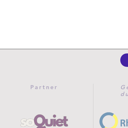
Partner
G
d